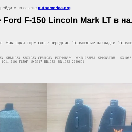
перейдите по ссылке
autoamerica.org
Ford F-150 Lincoln Mark LT в н
. Накладки тормозные передние. Тормозные накладки. Тормозн
83 SBM1083 SBC1083 CFM1083 PGD1083M MKD1083FM SP1083TRH SX1083 4L
011 2101-F150F 19-3917 BR1083 BR-1083 2240601